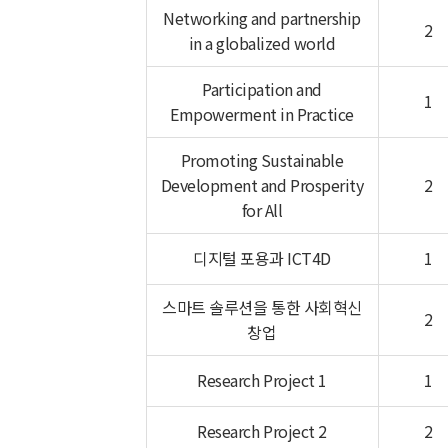
Networking and partnership
2
in a globalized world
Participation and
1
Empowerment in Practice
Promoting Sustainable
Development and Prosperity
2
for All
디지털 포용과 ICT4D
1
스마트 솔루션을 통한 사회혁신
2
창업
Research Project 1
1
Research Project 2
2