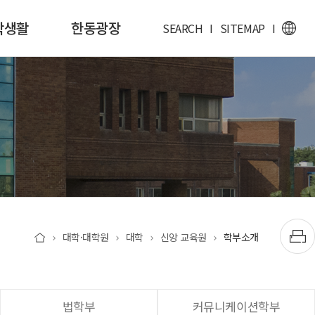
학생활
한동광장
SEARCH
I
SITEMAP
I
대학·대학원
대학
신앙 교육원
학부소개
법학부
커뮤니케이션학부