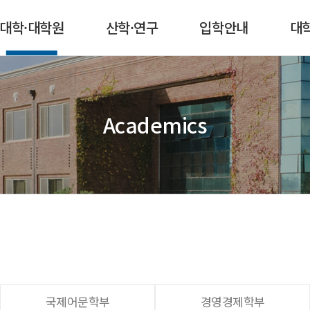
본문 콘텐츠 바로가기
메인메뉴 바로가기
서브메뉴 바로가기
퀵메뉴 바로가기
대학·대학원
산학·연구
입학안내
대
Academics
국제어문학부
경영경제학부