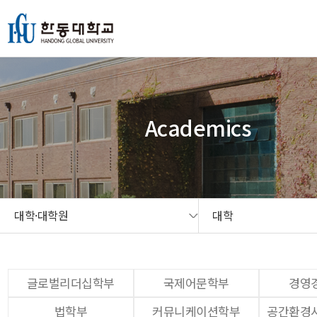
본문 콘텐츠 바로가기
메인메뉴 바로가기
서브메뉴 바로가기
퀵메뉴 바로가기
Academics
대학·대학원
대학
글로벌리더십학부
국제어문학부
경영
법학부
커뮤니케이션학부
공간환경