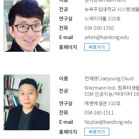
전공
뉴욕주립대학교 시스템생물학 
연구실
느헤미야홀 319호
전화
054-260-1350
E-mail
arkim@handong.edu
홈페이지
이름
전재영(Jaeyoung Chun)
Weizmann Inst. 컴퓨터생물
전공
SSM 인공지능/빅데이터 D
연구실
에벤에셀관 310호
전화
054-260-1511
E-mail
hisplan@handong.edu
홈페이지