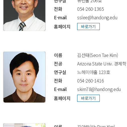
연구실
뉴턴홀 206호
전화
054-260-1365
E-mail
sslee@handong.edu
홈페이지
이름
김선태(Seon Tae Kim)
전공
Arizona State Univ. 경제학 
연구실
느헤미야홀 123호
전화
054-260-1416
E-mail
skim78@handong.edu
홈페이지
이름
김아람(Ah-Ram Kim)