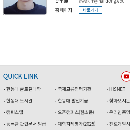
E-mail
awekim@handong.edu
홈페이지
QUICK LINK
한동대 글로컬대학
국제교류협력기관
HISNET
한동대 도서관
한동대 발전기금
찾아오시는
캠퍼스맵
오픈캠퍼스(한소품)
온라인증
등록금 관련문서 발급
대학자체평가(2025)
진로개발