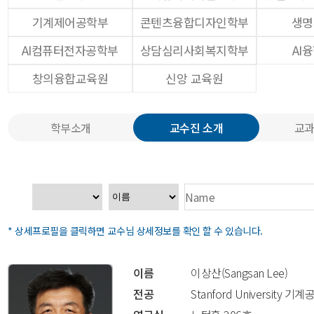
기계제어공학부
콘텐츠융합디자인학부
생명
AI컴퓨터전자공학부
상담심리사회복지학부
AI
창의융합교육원
신앙 교육원
학부소개
교수진 소개
교과
* 상세프로필을 클릭하면 교수님 상세정보를 확인 할 수 있습니다.
이름
이상산(Sangsan Lee)
전공
Stanford University 기계