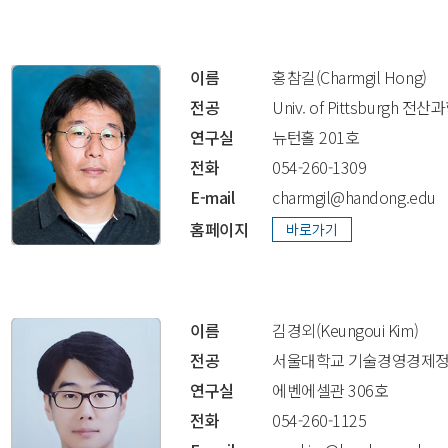
이름
홍참길(Charmgil Hong)
전공
Univ. of Pittsburgh 전산과
연구실
뉴턴홀 201호
전화
054-260-1309
E-mail
charmgil@handong.edu
홈페이지
이름
김경외(Keungoui Kim)
전공
서울대학교 기술경영경제정책 
연구실
에벤에셀관 306호
전화
054-260-1125