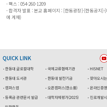
- 팩스 : 054-260-1209
- 합격자 발표 : 본교 홈페이지
: [한동광장]-[한동공지]
에 게재)
QUICK LINK
한동대 글로컬대학
국제교류협력기관
HISNET
한동대 도서관
한동대 발전기금
찾아오시는
캠퍼스맵
오픈캠퍼스(한소품)
온라인증
등록금 관련문서 발급
대학자체평가(2025)
진로개발
입학한동