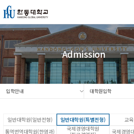
본문 콘텐츠 바로가기
메인메뉴 바로가기
서브메뉴 바로가기
퀵메뉴 바로가기
Admission
입학안내
대학원입학
일반대학원(일반전형)
일반대학원(특별전형)
교육
국제경영대학원
통역번역대학원(한영과)
국제경영대