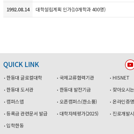
1992.08.14
대학설립계획 인가(10개학과 400명)
QUICK LINK
한동대 글로컬대학
국제교류협력기관
HISNET
한동대 도서관
한동대 발전기금
찾아오시는
캠퍼스맵
오픈캠퍼스(한소품)
온라인증
등록금 관련문서 발급
대학자체평가(2025)
진로개발
입학한동